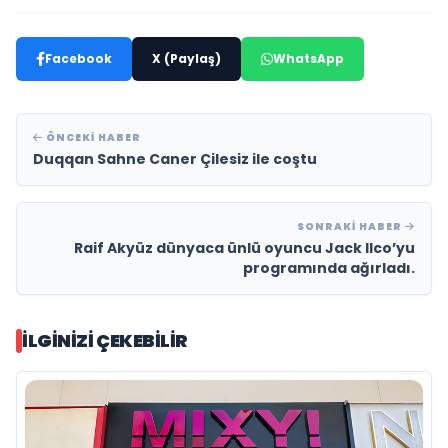
Facebook
X (Paylaş)
WhatsApp
ÖNCEKI HABER
Duqqan Sahne Caner Çilesiz ile coştu
SONRAKI HABER
Raif Akyüz dünyaca ünlü oyuncu Jack Ilco’yu
programında ağırladı.
İLGINIZI ÇEKEBILIR