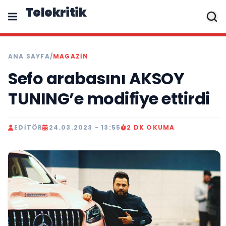
Telekritik
ANA SAYFA
/
MAGAZIN
Sefo arabasını AKSOY
TUNING’e modifiye ettirdi
EDITÖR
24.03.2023 - 13:55
2 DK OKUMA