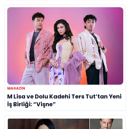
Ünlü İsimleriyle Kutladı!
MAGAZIN
M Lisa ve Dolu Kadehi Ters Tut’tan Yeni
İş Birliği: “Vişne”