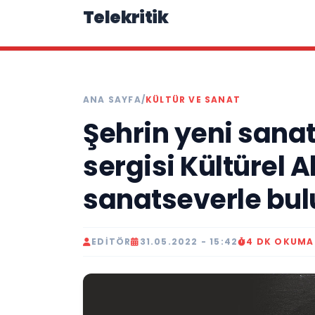
Telekritik
ANA SAYFA
/
KÜLTÜR VE SANAT
Şehrin yeni sanat 
sergisi Kültürel A
sanatseverle bul
EDITÖR
31.05.2022 - 15:42
4 DK OKUMA