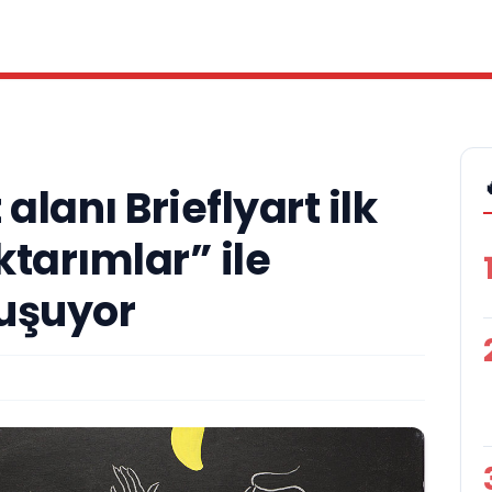
alanı Brieflyart ilk
ktarımlar” ile
uşuyor