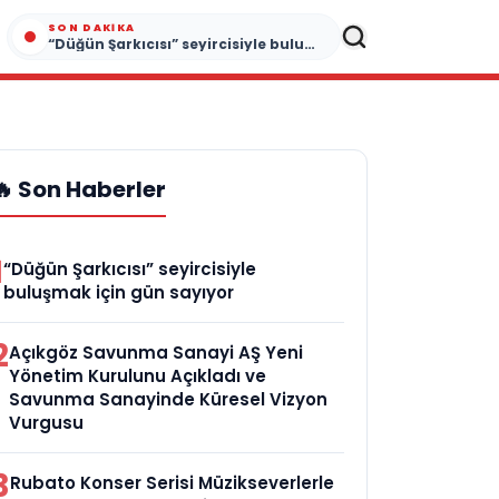
SON DAKIKA
“Düğün Şarkıcısı” seyircisiyle buluşmak için gün sayıyor
🔥 Son Haberler
1
“Düğün Şarkıcısı” seyircisiyle
buluşmak için gün sayıyor
2
Açıkgöz Savunma Sanayi AŞ Yeni
Yönetim Kurulunu Açıkladı ve
Savunma Sanayinde Küresel Vizyon
Vurgusu
3
Rubato Konser Serisi Müzikseverlerle