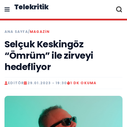
Telekritik
ANA SAYFA
/
MAGAZIN
Selçuk Keskingöz
“Ömrüm” ile zirveyi
hedefliyor
EDITÖR
29.01.2023 - 19:30
1 DK OKUMA