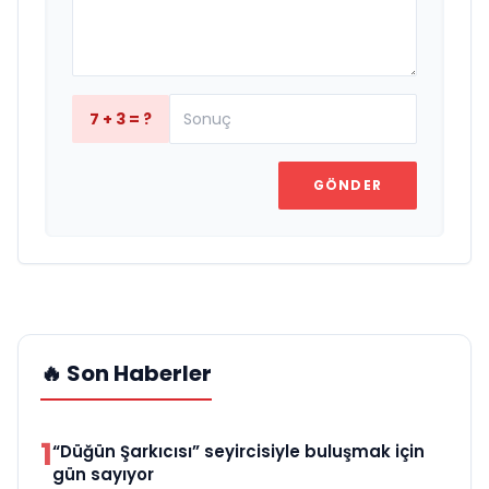
7 + 3 = ?
GÖNDER
🔥 Son Haberler
1
“Düğün Şarkıcısı” seyircisiyle buluşmak için
gün sayıyor