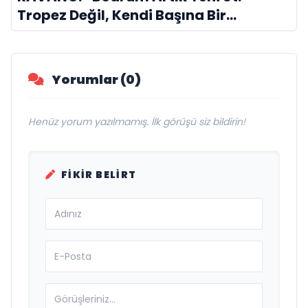
Tropez Değil, Kendi Başına Bir
Referans”
Yorumlar (0)
Henüz yorum yazılmamış. İlk görüşü siz bildirin!
FIKIR BELIRT