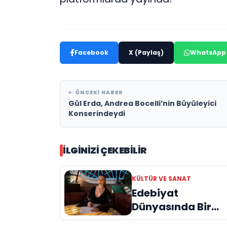
Facebook
X (Paylaş)
WhatsApp
ÖNCEKI HABER
Gül Erda, Andrea Bocelli’nin Büyüleyici
Konserindeydi
İLGINIZI ÇEKEBILIR
KÜLTÜR VE SANAT
Edebiyat
Dünyasında Bir
Genç Deha