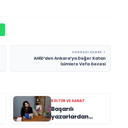
SONRAKI HABER
AHİD’den Ankara’ya Değer Katan
İsimlere Vefa Gecesi
KÜLTÜR VE SANAT
Başarılı
yazarlardan
Azime Savaş’tan