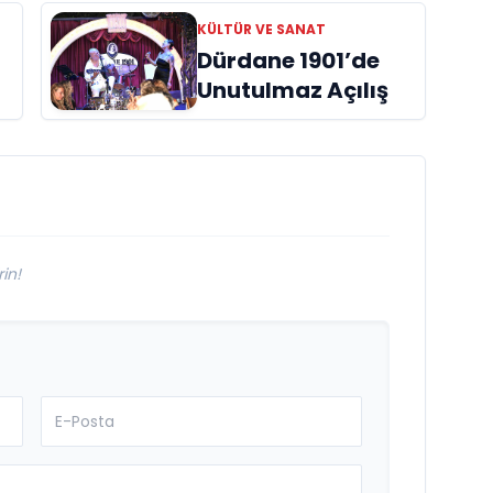
başucu kitabı
KÜLTÜR VE SANAT
ı
“Emanet”
Dürdane 1901’de
raflardaki yerini
Unutulmaz Açılış
aldı
in!