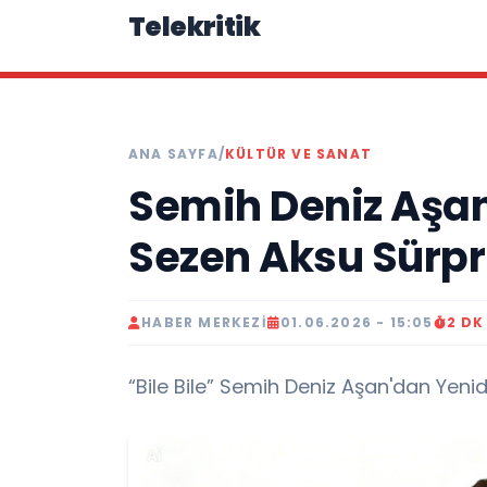
Telekritik
ANA SAYFA
/
KÜLTÜR VE SANAT
Semih Deniz Aşan
Sezen Aksu Sürpri
HABER MERKEZI
01.06.2026 - 15:05
2 D
“Bile Bile” Semih Deniz Aşan'dan Yeni