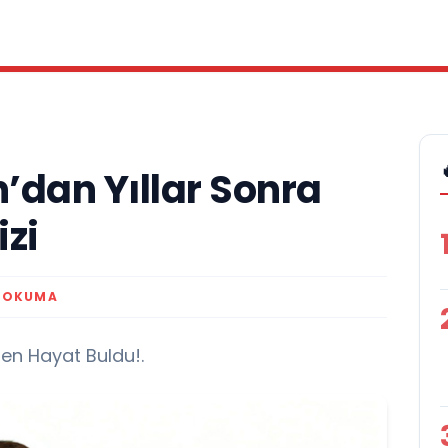
’dan Yıllar Sonra
zi
K OKUMA
den Hayat Buldu!.