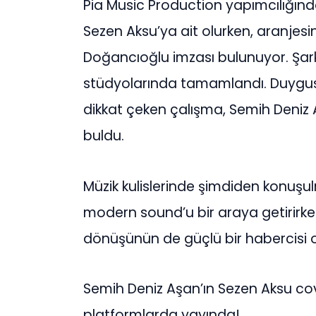
Pia Music Production yapımcılığında
Sezen Aksu’ya ait olurken, aranjesi
Doğancıoğlu imzası bulunuyor. Şarkı
stüdyolarında tamamlandı. Duygus
dikkat çeken çalışma, Semih Deniz
buldu.
Müzik kulislerinde şimdiden konuşulm
modern sound’u bir araya getirirke
dönüşünün de güçlü bir habercisi ol
Semih Deniz Aşan’ın Sezen Aksu cover’
platformlarda yayında!