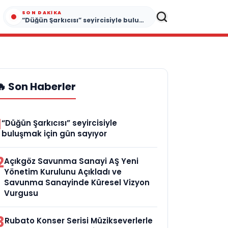
SON DAKIKA
“Düğün Şarkıcısı” seyircisiyle buluşmak için gün sayıyor
🔥 Son Haberler
1
“Düğün Şarkıcısı” seyircisiyle
buluşmak için gün sayıyor
2
Açıkgöz Savunma Sanayi AŞ Yeni
Yönetim Kurulunu Açıkladı ve
Savunma Sanayinde Küresel Vizyon
Vurgusu
3
Rubato Konser Serisi Müzikseverlerle