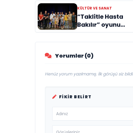
Doğuyor: Dilruba
KÜLTÜR VE SANAT
Engin ve Zift Karas
“Taklitle Hasta
Evreni ‘AVENOİR’
Bakılır” oyunu
engelleri sanatla
aştı
Yorumlar (0)
Henüz yorum yazılmamış. İlk görüşü siz bildir
FIKIR BELIRT