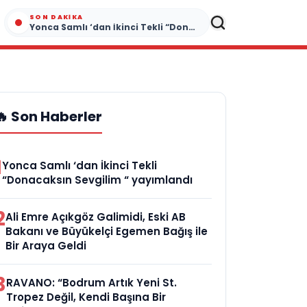
SON DAKIKA
Yonca Samlı ‘dan İkinci Tekli “Donacaksın Sevgilim “ yayımlandı
🔥 Son Haberler
1
Yonca Samlı ‘dan İkinci Tekli
“Donacaksın Sevgilim “ yayımlandı
2
Ali Emre Açıkgöz Galimidi, Eski AB
Bakanı ve Büyükelçi Egemen Bağış ile
Bir Araya Geldi
3
RAVANO: “Bodrum Artık Yeni St.
Tropez Değil, Kendi Başına Bir