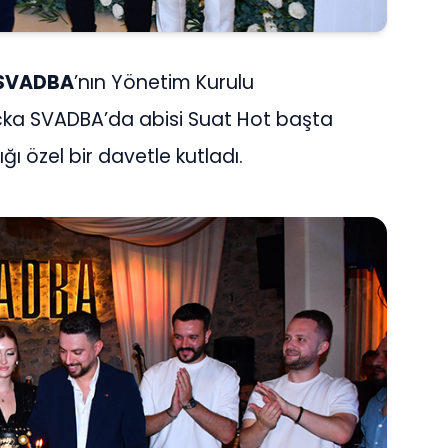
SVADBA
’nın Yönetim Kurulu
açka SVADBA’da abisi Suat Hot başta
ğı özel bir davetle kutladı.