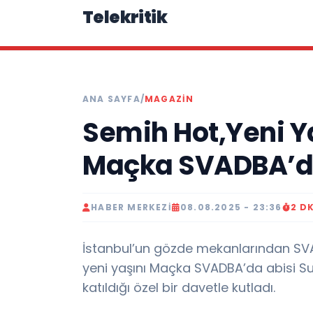
Telekritik
ANA SAYFA
/
MAGAZIN
Semih Hot,Yeni Ya
Maçka SVADBA’da
HABER MERKEZI
08.08.2025 - 23:36
2 D
İstanbul’un gözde mekanlarından SVA
yeni yaşını Maçka SVADBA’da abisi Su
katıldığı özel bir davetle kutladı.