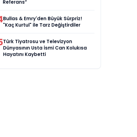
Referans”
4
Bullas & Emry'den Büyük Sürpriz!
"Kaç Kurtul" ile Tarz Değiştirdiler
5
Türk Tiyatrosu ve Televizyon
Dünyasının Usta İsmi Can Kolukısa
Hayatını Kaybetti