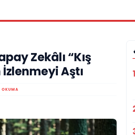
apay Zekâlı “Kış
n İzlenmeyi Aştı
K OKUMA