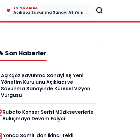
SON DAKIKA
Açıkgöz Savunma Sanayi AŞ Yeni Yönetim Kurulunu Açıkladı ve Savunma Sanayinde Küresel Vizyon Vurgusu
🔥 Son Haberler
1
Açıkgöz Savunma Sanayi AŞ Yeni
Yönetim Kurulunu Açıkladı ve
Savunma Sanayinde Küresel Vizyon
Vurgusu
2
Rubato Konser Serisi Müzikseverlerle
Buluşmaya Devam Ediyor
3
Yonca Samlı ‘dan İkinci Tekli