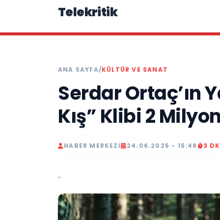
Telekritik
ANA SAYFA
/
KÜLTÜR VE SANAT
Serdar Ortaç’ın Y
Kış” Klibi 2 Milyo
HABER MERKEZI
24.06.2025 - 15:48
3 D
..