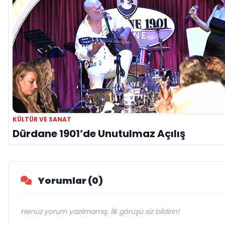
KÜLTÜR VE SANAT
Dürdane 1901’de Unutulmaz Açılış
Yorumlar (0)
Henüz yorum yazılmamış. İlk görüşü siz bildirin!