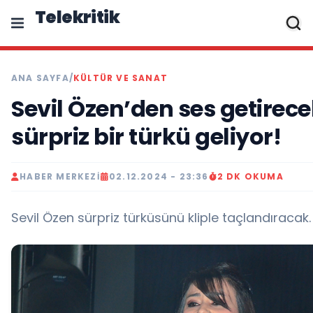
Telekritik
ANA SAYFA
/
KÜLTÜR VE SANAT
Sevil Özen’den ses getirece
sürpriz bir türkü geliyor!
HABER MERKEZI
02.12.2024 - 23:36
2 DK OKUMA
Sevil Özen sürpriz türküsünü kliple taçlandıracak.