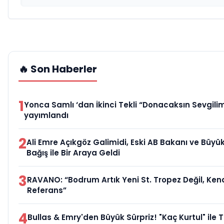
🔥 Son Haberler
1
Yonca Samlı ‘dan İkinci Tekli “Donacaksın Sevgilim
yayımlandı
2
Ali Emre Açıkgöz Galimidi, Eski AB Bakanı ve Büy
Bağış ile Bir Araya Geldi
3
RAVANO: “Bodrum Artık Yeni St. Tropez Değil, Kend
Referans”
4
Bullas & Emry'den Büyük Sürpriz! "Kaç Kurtul" ile 