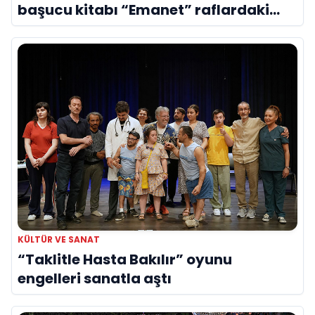
başucu kitabı “Emanet” raflardaki
yerini aldı
KÜLTÜR VE SANAT
“Taklitle Hasta Bakılır” oyunu
engelleri sanatla aştı