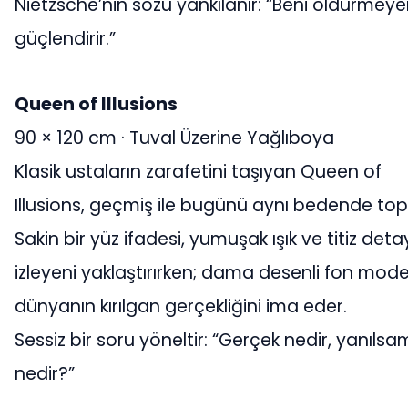
Nietzsche’nin sözü yankılanır: “Beni öldürmey
güçlendirir.”
Queen of Illusions
90 × 120 cm · Tuval Üzerine Yağlıboya
Klasik ustaların zarafetini taşıyan Queen of
Illusions, geçmiş ile bugünü aynı bedende topl
Sakin bir yüz ifadesi, yumuşak ışık ve titiz deta
izleyeni yaklaştırırken; dama desenli fon mod
dünyanın kırılgan gerçekliğini ima eder.
Sessiz bir soru yöneltir: “Gerçek nedir, yanıls
nedir?”