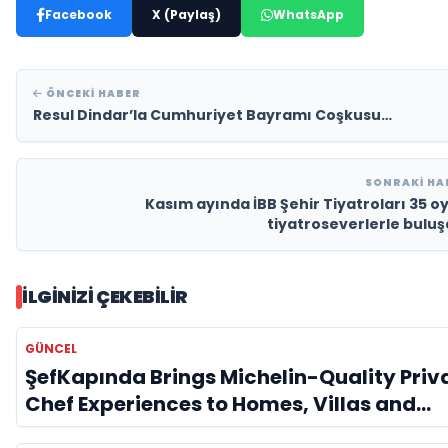
Facebook
X (Paylaş)
WhatsApp
ÖNCEKI HABER
Resul Dindar’la Cumhuriyet Bayramı Coşkusu…
SONRAKI H
Kasım ayında İBB Şehir Tiyatroları 35 o
tiyatroseverlerle bulu
İLGINIZI ÇEKEBILIR
GÜNCEL
ŞefKapında Brings Michelin-Quality Priv
Chef Experiences to Homes, Villas and
Yachts Across Turkey