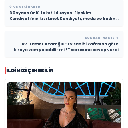
ÖNCEKI HABER
Dünyaca ünlü tekstil duayeni Elyakim
Kandiyoti’nin kızı Linet Kandiyoti, moda ve kadın
sağlığı konusunda çarpıcı projelerle gündemde
SONRAKI HABER
Av. Tamer Acaroğlu “Ev sahibi kafasına göre
kiraya zam yapabilir mi ?” sorusuna cevap verdi
İLGINIZI ÇEKEBILIR