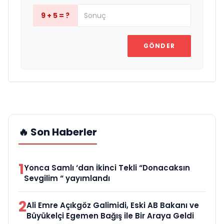
9 + 5 = ?
GÖNDER
🔥 Son Haberler
1
Yonca Samlı ‘dan İkinci Tekli “Donacaksın
Sevgilim “ yayımlandı
2
Ali Emre Açıkgöz Galimidi, Eski AB Bakanı ve
Büyükelçi Egemen Bağış ile Bir Araya Geldi