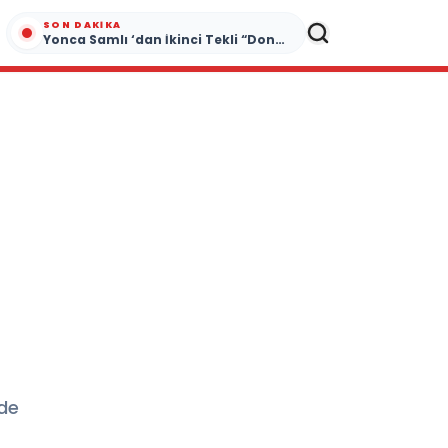
SON DAKIKA
Yonca Samlı ‘dan İkinci Tekli “Donacaksın Sevgilim “ yayımlandı
 de