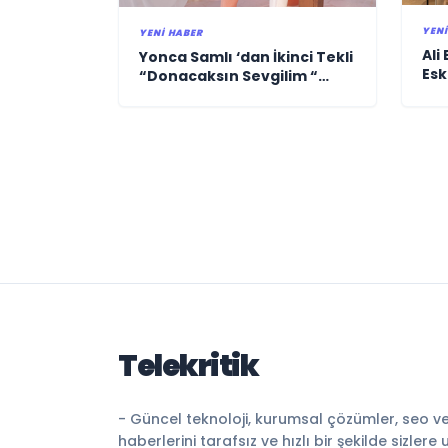
YENI
YENI HABER
Ali
Yonca Samlı ‘dan İkinci Tekli
Esk
“Donacaksın Sevgilim “
Ege
yayımlandı
Gel
Telekritik
- Güncel teknoloji, kurumsal çözümler, seo v
haberlerini tarafsız ve hızlı bir şekilde sizlere 