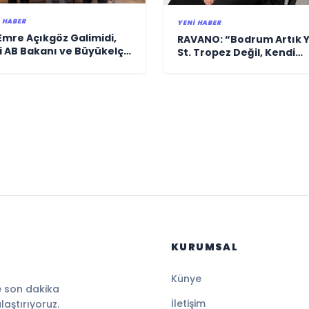
 HABER
YENI HABER
 Emre Açıkgöz Galimidi,
RAVANO: “Bodrum Artık 
i AB Bakanı ve Büyükelçi
St. Tropez Değil, Kendi
men Bağış ile Bir Araya
Başına Bir Referans”
di
KURUMSAL
Künye
e son dakika
İletişim
ulaştırıyoruz.