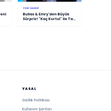
YENI HABER
Bullas & Emry'den Büyük
Yeni
Sürpriz! "Kaç Kurtul" ile Tarz
Değiştirdiler
YASAL
Gizlilik Politikası
Kullanım Şartları