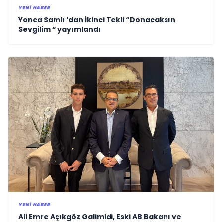
YENI HABER
Yonca Samlı ‘dan İkinci Tekli “Donacaksın
Sevgilim “ yayımlandı
YENI HABER
Ali Emre Açıkgöz Galimidi, Eski AB Bakanı ve