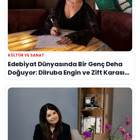
KÜLTÜR VE SANAT
Edebiyat Dünyasında Bir Genç Deha
Doğuyor: Dilruba Engin ve Zift Karası
Evreni ‘AVENOİR’