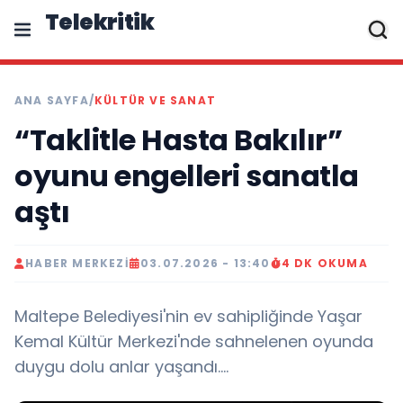
Telekritik
ANA SAYFA
/
KÜLTÜR VE SANAT
“Taklitle Hasta Bakılır”
oyunu engelleri sanatla
aştı
HABER MERKEZI
03.07.2026 - 13:40
4 DK OKUMA
Maltepe Belediyesi'nin ev sahipliğinde Yaşar
Kemal Kültür Merkezi'nde sahnelenen oyunda
duygu dolu anlar yaşandı....