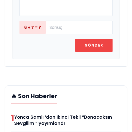
6 + 7 = ?
GÖNDER
🔥 Son Haberler
1
Yonca Samlı ‘dan İkinci Tekli “Donacaksın
Sevgilim “ yayımlandı