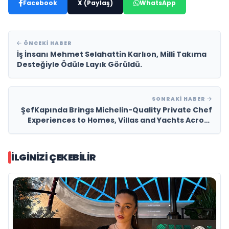
Facebook
X (Paylaş)
WhatsApp
ÖNCEKI HABER
İş İnsanı Mehmet Selahattin Karlıon, Milli Takıma
Desteğiyle Ödüle Layık Görüldü.
SONRAKI HABER
ŞefKapında Brings Michelin-Quality Private Chef
Experiences to Homes, Villas and Yachts Across
Turkey
İLGINIZI ÇEKEBILIR