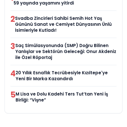
59 yaşında yaşamını yitirdi
2
Svadba Zincirleri Sahibi Semih Hot Yaş
Gününü Sanat ve Cemiyet Dünyasının Ünlü
İsimleriyle Kutladı!
3
Saç Simülasyonunda (SMP) Doğru Bilinen
Yanlışlar ve Sektörün Geleceği: Onur Akdeniz
ile Özel Röportaj
4
20 Yıllık Esnaflık Tecrübesiyle Kızıltepe'ye
Yeni Bir Marka Kazandırdı
5
M Lisa ve Dolu Kadehi Ters Tut’tan Yeni İş
Birliği: “Vişne”