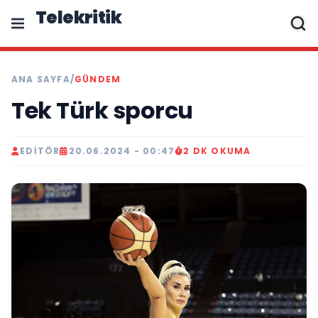
Telekritik
ANA SAYFA
/
GÜNDEM
Tek Türk sporcu
EDITÖR
20.06.2024 - 00:47
2 DK OKUMA