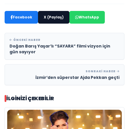
Facebook
X (Paylaş)
WhatsApp
ÖNCEKI HABER
Doğan Barış Yaşar’lı “SAYARA” filmi vizyon için
gün sayıyor
SONRAKI HABER
İzmir’den süperstar Ajda Pekkan geçti
İLGINIZI ÇEKEBILIR