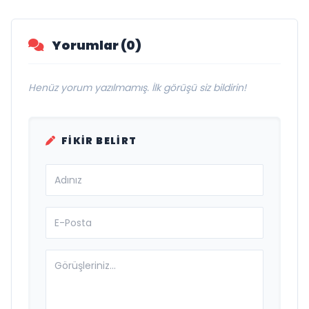
Vurgusu
Yorumlar (0)
Henüz yorum yazılmamış. İlk görüşü siz bildirin!
FIKIR BELIRT