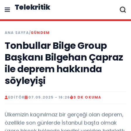
Telekritik
ANA SAYFA
/
GÜNDEM
Tonbullar Bilge Group
Başkanı Bilgehan Çapraz
ile deprem hakkında
söyleyişi
EDITÖR
07.05.2025 - 16:26
3 DK OKUMA
Ülkemizin kaçınılmaz bir gerçeği olan deprem,
özellikle son günlerde İstanbul başta olmak
üzere birçok bölgede kendini yeniden hatırlattı..