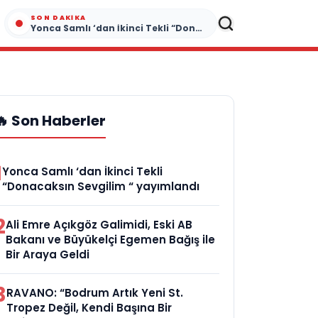
SON DAKIKA
Yonca Samlı ‘dan İkinci Tekli “Donacaksın Sevgilim “ yayımlandı
🔥 Son Haberler
1
Yonca Samlı ‘dan İkinci Tekli
“Donacaksın Sevgilim “ yayımlandı
2
Ali Emre Açıkgöz Galimidi, Eski AB
Bakanı ve Büyükelçi Egemen Bağış ile
Bir Araya Geldi
3
RAVANO: “Bodrum Artık Yeni St.
Tropez Değil, Kendi Başına Bir