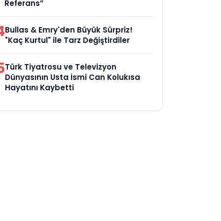
Referans”
4
Bullas & Emry'den Büyük Sürpriz!
"Kaç Kurtul" ile Tarz Değiştirdiler
5
Türk Tiyatrosu ve Televizyon
Dünyasının Usta İsmi Can Kolukısa
Hayatını Kaybetti