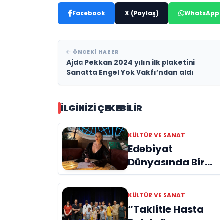
Facebook
X (Paylaş)
WhatsApp
ÖNCEKI HABER
Ajda Pekkan 2024 yılın ilk plaketini
Sanatta Engel Yok Vakfı’ndan aldı
İLGINIZI ÇEKEBILIR
KÜLTÜR VE SANAT
Edebiyat
Dünyasında Bir
Genç Deha
Doğuyor: Dilruba
KÜLTÜR VE SANAT
Engin ve Zift Karas
“Taklitle Hasta
Evreni ‘AVENOİR’