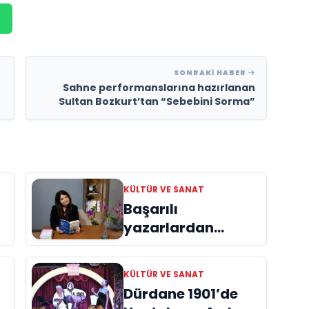
SONRAKI HABER
Sahne performanslarına hazırlanan
Sultan Bozkurt’tan “Sebebini Sorma”
KÜLTÜR VE SANAT
Başarılı
yazarlardan
Azime Savaş’tan
başucu kitabı
KÜLTÜR VE SANAT
ı
“Emanet”
Dürdane 1901’de
raflardaki yerini