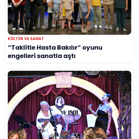
KÜLTÜR VE SANAT
“Taklitle Hasta Bakılır” oyunu
engelleri sanatla aştı