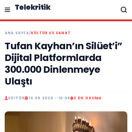
Telekritik
ANA SAYFA
/
KÜLTÜR VE SANAT
Tufan Kayhan’ın Silüet’i”
Dijital Platformlarda
300.000 Dinlenmeye
Ulaştı
EDITÖR
14.09.2024 - 16:08
2 DK OKUMA