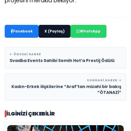
projesini merakla bekliyor.
Facebook
X (Paylaş)
WhatsApp
ÖNCEKI HABER
Svadba Events Sahibi Semih Hot’a Prestij Ödülü
SONRAKI HABER
Kadın-Erkek ilişkilerine “Araf’tan mizahi bir bakış
“ÖTANAZİ”
İLGINIZI ÇEKEBILIR