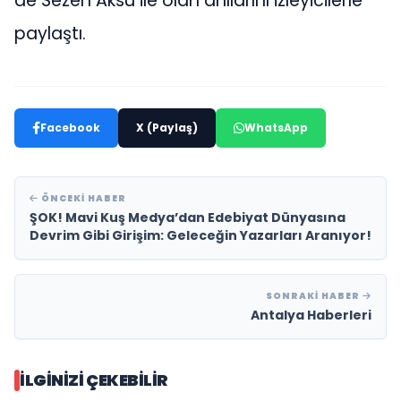
de Sezen Aksu ile olan anılarını izleyicilerle
paylaştı.
Facebook
X (Paylaş)
WhatsApp
ÖNCEKI HABER
ŞOK! Mavi Kuş Medya’dan Edebiyat Dünyasına
Devrim Gibi Girişim: Geleceğin Yazarları Aranıyor!
SONRAKI HABER
Antalya Haberleri
İLGINIZI ÇEKEBILIR