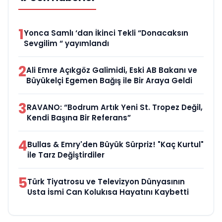
1
Yonca Samlı ‘dan İkinci Tekli “Donacaksın
Sevgilim “ yayımlandı
2
Ali Emre Açıkgöz Galimidi, Eski AB Bakanı ve
Büyükelçi Egemen Bağış ile Bir Araya Geldi
3
RAVANO: “Bodrum Artık Yeni St. Tropez Değil,
Kendi Başına Bir Referans”
4
Bullas & Emry'den Büyük Sürpriz! "Kaç Kurtul"
ile Tarz Değiştirdiler
5
Türk Tiyatrosu ve Televizyon Dünyasının
Usta İsmi Can Kolukısa Hayatını Kaybetti