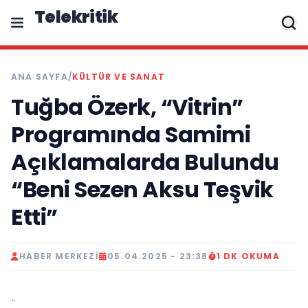
Telekritik
ANA SAYFA
/
KÜLTÜR VE SANAT
Tuğba Özerk, “Vitrin”
Programında Samimi
Açıklamalarda Bulundu
“Beni Sezen Aksu Teşvik
Etti”
HABER MERKEZI
05.04.2025 - 23:38
1 DK OKUMA
..