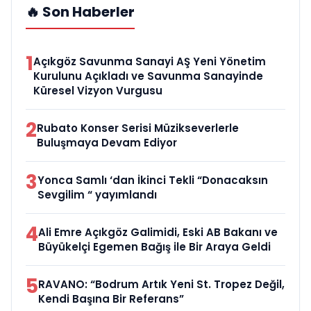
🔥 Son Haberler
1
Açıkgöz Savunma Sanayi AŞ Yeni Yönetim
Kurulunu Açıkladı ve Savunma Sanayinde
Küresel Vizyon Vurgusu
2
Rubato Konser Serisi Müzikseverlerle
Buluşmaya Devam Ediyor
3
Yonca Samlı ‘dan İkinci Tekli “Donacaksın
Sevgilim “ yayımlandı
4
Ali Emre Açıkgöz Galimidi, Eski AB Bakanı ve
Büyükelçi Egemen Bağış ile Bir Araya Geldi
5
RAVANO: “Bodrum Artık Yeni St. Tropez Değil,
Kendi Başına Bir Referans”