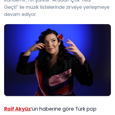
Geçti” ile müzik listelerinde zirveye yerleşmeye
devam ediyor.
Raif Akyüz
‘ün haberine göre Türk pop