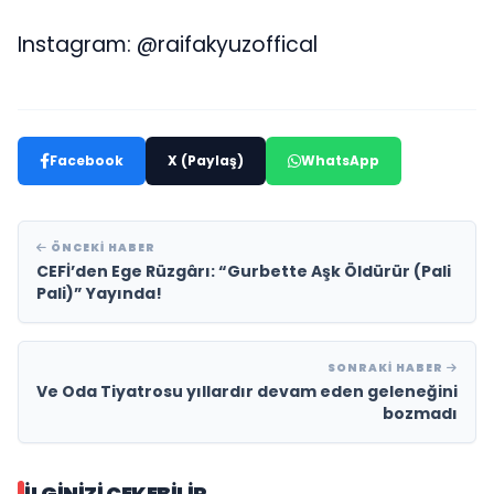
Instagram: @raifakyuzoffical
Facebook
X (Paylaş)
WhatsApp
ÖNCEKI HABER
CEFİ’den Ege Rüzgârı: “Gurbette Aşk Öldürür (Pali
Pali)” Yayında!
SONRAKI HABER
Ve Oda Tiyatrosu yıllardır devam eden geleneğini
bozmadı
İLGINIZI ÇEKEBILIR