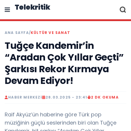
Telekritik
ANA SAYFA
/
KÜLTÜR VE SANAT
Tuğçe Kandemir’in
“Aradan Çok Yıllar Geçti”
Şarkısı Rekor Kırmaya
Devam Ediyor!
HABER MERKEZI
28.03.2025 - 23:41
2 DK OKUMA
Raif Akyüz‘ün haberine göre Türk pop
müziğinin güçlü seslerinden biri olan Tuğçe
Kandemir, hit şarkısı “Aradan Çok Yıllar