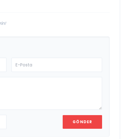
in!
GÖNDER