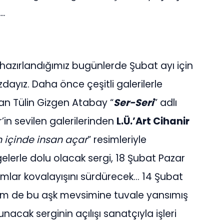
..
a hazırlandığımız bugünlerde Şubat ayı için
zdayız. Daha önce çeşitli galerilerle
nan Tülin Gizgen Atabay “
Ser-Seri
” adlı
r’in sevilen galerilerinden
L.Ü.’Art Cihanir
n içinde insan açar
” resimleriyle
elerle dolu olacak sergi, 18 Şubat Pazar
amlar kovalayışını sürdürecek… 14 Şubat
em de bu aşk mevsimine tuvale yansımış
sunacak serginin açılışı sanatçıyla işleri