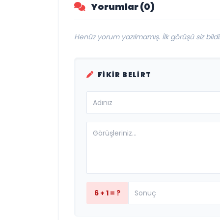
Yorumlar (0)
Henüz yorum yazılmamış. İlk görüşü siz bildir
FIKIR BELIRT
6 + 1 = ?