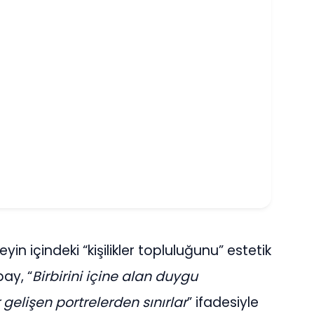
yin içindeki “kişilikler topluluğunu” estetik
ay, “
Birbirini içine alan duygu
elişen portrelerden sınırlar
” ifadesiyle