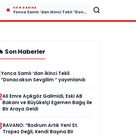
SON DAKIKA
Yonca Samlı ‘dan İkinci Tekli “Donacaksın Sevgilim “ yayımlandı
🔥 Son Haberler
1
Yonca Samlı ‘dan İkinci Tekli
“Donacaksın Sevgilim “ yayımlandı
2
Ali Emre Açıkgöz Galimidi, Eski AB
Bakanı ve Büyükelçi Egemen Bağış ile
Bir Araya Geldi
3
RAVANO: “Bodrum Artık Yeni St.
Tropez Değil, Kendi Başına Bir