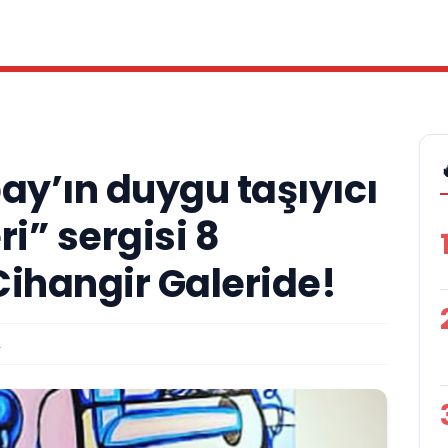
ay’ın duygu taşıyıcı
i” sergisi 8
 Cihangir Galeride!
A