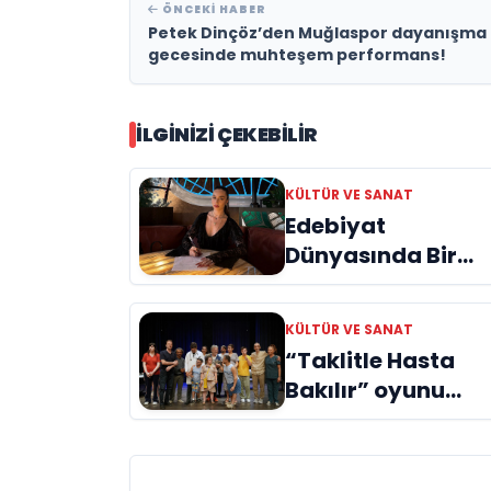
ÖNCEKI HABER
Petek Dinçöz’den Muğlaspor dayanışma
gecesinde muhteşem performans!
İLGINIZI ÇEKEBILIR
KÜLTÜR VE SANAT
Edebiyat
Dünyasında Bir
Genç Deha
Doğuyor: Dilruba
KÜLTÜR VE SANAT
Engin ve Zift Karas
“Taklitle Hasta
Evreni ‘AVENOİR’
Bakılır” oyunu
engelleri sanatla
aştı