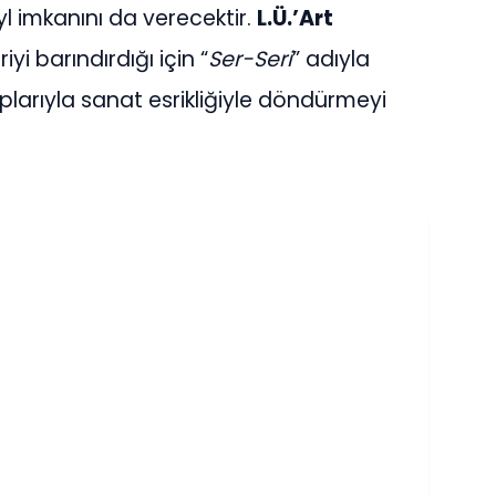
yl imkanını da verecektir.
L.Ü.’Art
iyi barındırdığı için “
Ser-Seri
” adıyla
plarıyla sanat esrikliğiyle döndürmeyi