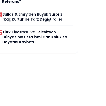
Referans”
4
Bullas & Emry'den Büyük Sürpriz!
"Kaç Kurtul" ile Tarz Değiştirdiler
5
Türk Tiyatrosu ve Televizyon
Dünyasının Usta İsmi Can Kolukısa
Hayatını Kaybetti