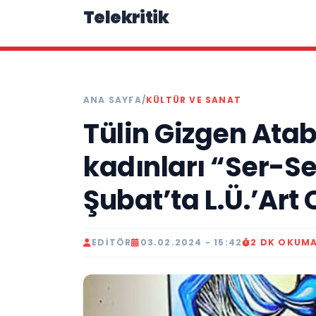
Telekritik
ANA SAYFA
/
KÜLTÜR VE SANAT
Tülin Gizgen Atab
kadınları “Ser-Ser
Şubat’ta L.Ü.’Art
EDITÖR
03.02.2024 - 15:42
2 DK OKUM