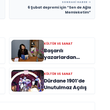
SONRAKI HABER
6 Şubat depremi için “Sen de Ağla
Memleketim”
KÜLTÜR VE SANAT
Başarılı
yazarlardan
Azime Savaş’tan
başucu kitabı
KÜLTÜR VE SANAT
ı
“Emanet”
Dürdane 1901’de
raflardaki yerini
Unutulmaz Açılış
aldı