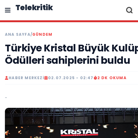
Telekritik
ANA SAYFA
/
GÜNDEM
Türkiye Kristal Büyük Kulü
Ödülleri sahiplerini buldu
HABER MERKEZI
02.07.2025 - 02:47
2 DK OKUMA
..