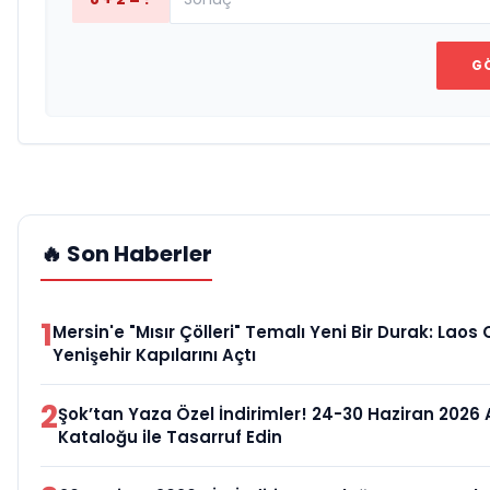
G
🔥 Son Haberler
1
Mersin'e "Mısır Çölleri" Temalı Yeni Bir Durak: Laos
Yenişehir Kapılarını Açtı
2
Şok’tan Yaza Özel İndirimler! 24-30 Haziran 2026 
Kataloğu ile Tasarruf Edin