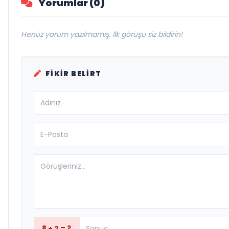
Yorumlar (0)
Henüz yorum yazılmamış. İlk görüşü siz bildirin!
FIKIR BELIRT
8 + 2 = ?