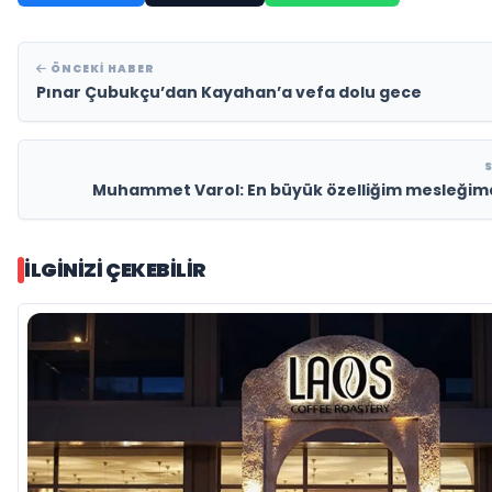
ÖNCEKI HABER
Pınar Çubukçu’dan Kayahan’a vefa dolu gece
Muhammet Varol: En büyük özelliğim mesleğimd
İLGINIZI ÇEKEBILIR