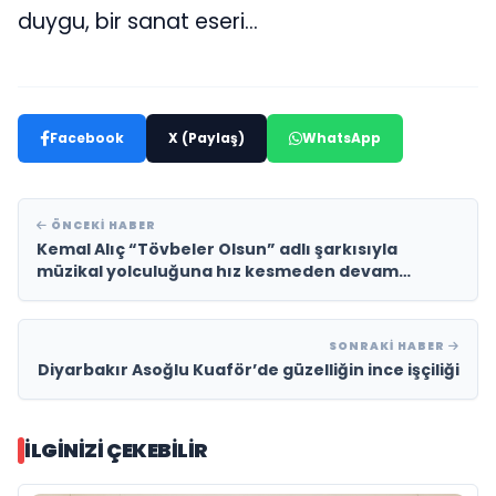
duygu, bir sanat eseri…
Facebook
X (Paylaş)
WhatsApp
ÖNCEKI HABER
Kemal Alıç “Tövbeler Olsun” adlı şarkısıyla
müzikal yolculuğuna hız kesmeden devam
ediyor!
SONRAKI HABER
Diyarbakır Asoğlu Kuaför’de güzelliğin ince işçiliği
İLGINIZI ÇEKEBILIR