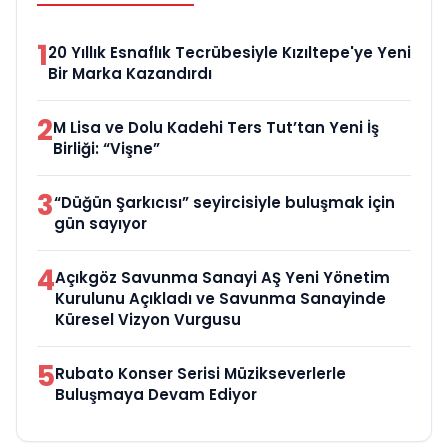
1
20 Yıllık Esnaflık Tecrübesiyle Kızıltepe'ye Yeni
Bir Marka Kazandırdı
2
M Lisa ve Dolu Kadehi Ters Tut’tan Yeni İş
Birliği: “Vişne”
3
“Düğün Şarkıcısı” seyircisiyle buluşmak için
gün sayıyor
4
Açıkgöz Savunma Sanayi AŞ Yeni Yönetim
Kurulunu Açıkladı ve Savunma Sanayinde
Küresel Vizyon Vurgusu
5
Rubato Konser Serisi Müzikseverlerle
Buluşmaya Devam Ediyor