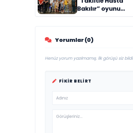
“Taklitle Hasta
Evreni ‘AVENOİR’
Bakılır” oyunu
engelleri sanatla
aştı
Yorumlar (0)
Henüz yorum yazılmamış. İlk görüşü siz bildir
FIKIR BELIRT