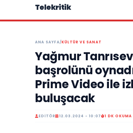
Telekritik
ANA SAYFA
/
KÜLTÜR VE SANAT
Yağmur Tanrısevs
başrolünü oynadık
Prime Video ile iz
buluşacak
EDITÖR
12.03.2024 - 10:07
1 DK OKUMA