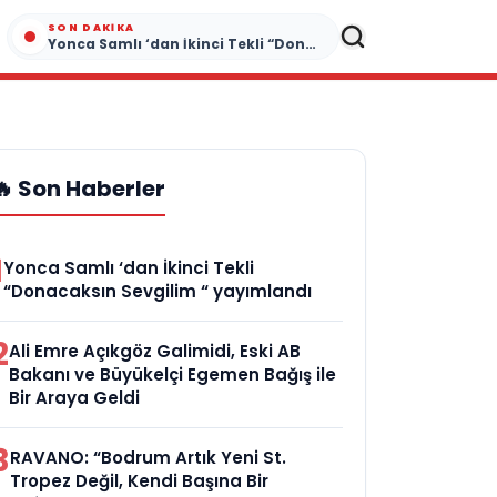
SON DAKIKA
Yonca Samlı ‘dan İkinci Tekli “Donacaksın Sevgilim “ yayımlandı
🔥 Son Haberler
1
Yonca Samlı ‘dan İkinci Tekli
“Donacaksın Sevgilim “ yayımlandı
2
Ali Emre Açıkgöz Galimidi, Eski AB
Bakanı ve Büyükelçi Egemen Bağış ile
Bir Araya Geldi
3
RAVANO: “Bodrum Artık Yeni St.
Tropez Değil, Kendi Başına Bir