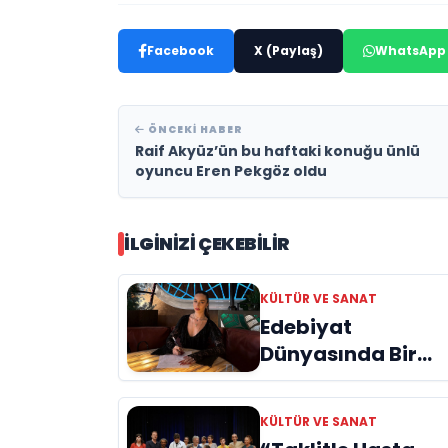
Facebook
X (Paylaş)
WhatsApp
ÖNCEKI HABER
Raif Akyüz’ün bu haftaki konuğu ünlü
oyuncu Eren Pekgöz oldu
İLGINIZI ÇEKEBILIR
KÜLTÜR VE SANAT
Edebiyat
Dünyasında Bir
Genç Deha
Doğuyor: Dilruba
KÜLTÜR VE SANAT
Engin ve Zift Karas