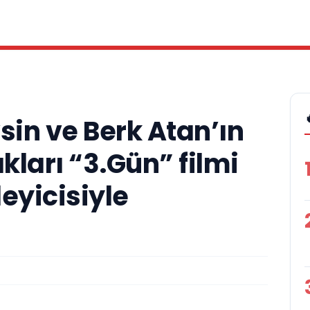
in ve Berk Atan’ın
ları “3.Gün” filmi
leyicisiyle