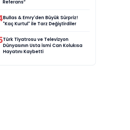
Referans”
4
Bullas & Emry'den Büyük Sürpriz!
"Kaç Kurtul" ile Tarz Değiştirdiler
5
Türk Tiyatrosu ve Televizyon
Dünyasının Usta İsmi Can Kolukısa
Hayatını Kaybetti