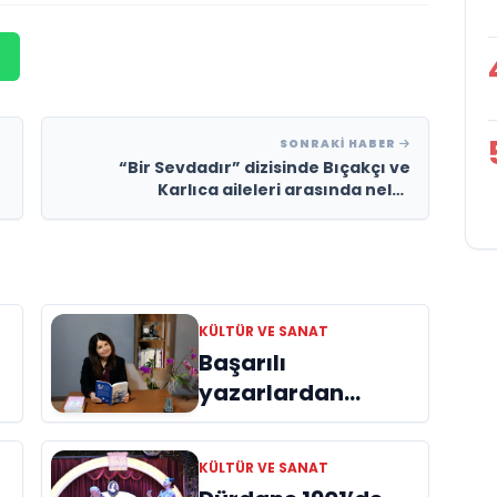
SONRAKI HABER
“Bir Sevdadır” dizisinde Bıçakçı ve
Karlıca aileleri arasında neler
yaşanacak?
KÜLTÜR VE SANAT
Başarılı
yazarlardan
Azime Savaş’tan
başucu kitabı
KÜLTÜR VE SANAT
ı
“Emanet”