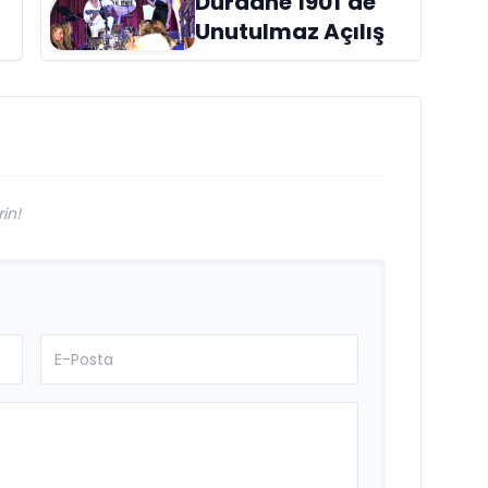
Dürdane 1901’de
raflardaki yerini
Unutulmaz Açılış
aldı
in!