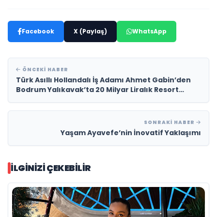
Facebook
X (Paylaş)
WhatsApp
ÖNCEKI HABER
Türk Asıllı Hollandalı İş Adamı Ahmet Gabin’den
Bodrum Yalıkavak’ta 20 Milyar Liralık Resort
&amp; Otel Yatırımı
SONRAKI HABER
Yaşam Ayavefe’nin İnovatif Yaklaşımı
İLGINIZI ÇEKEBILIR