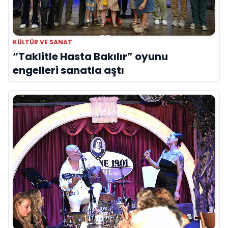
KÜLTÜR VE SANAT
“Taklitle Hasta Bakılır” oyunu
engelleri sanatla aştı