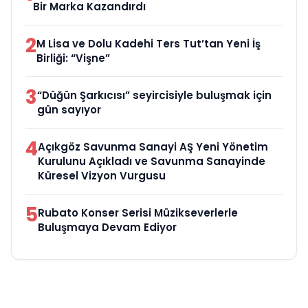
Bir Marka Kazandırdı
2
M Lisa ve Dolu Kadehi Ters Tut’tan Yeni İş
Birliği: “Vişne”
3
“Düğün Şarkıcısı” seyircisiyle buluşmak için
gün sayıyor
4
Açıkgöz Savunma Sanayi AŞ Yeni Yönetim
Kurulunu Açıkladı ve Savunma Sanayinde
Küresel Vizyon Vurgusu
5
Rubato Konser Serisi Müzikseverlerle
Buluşmaya Devam Ediyor