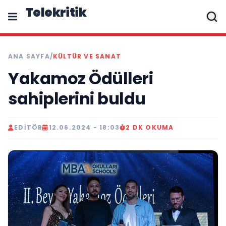
Telekritik
ANA SAYFA
/
KÜLTÜR VE SANAT
Yakamoz Ödülleri
sahiplerini buldu
EDITÖR
12.06.2024 - 18:03
2 DK OKUMA