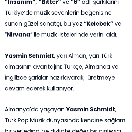
“İnsanım”,
“Bitter”
ve
“6”
adlı şarkılarını
Türkiye’de müzik sevenlerin beğenisine
sunan güzel sanatçı, bu yaz
“Kelebek”
ve
“
Nirvana
” ile müzik listelerinde yerini aldı.
Yasmin Schmidt
, yarı Alman, yarı Türk
olmasının avantajını; Türkçe, Almanca ve
İngilizce şarkılar hazırlayarak, üretmeye
devam ederek kullanıyor.
Almanya’da yaşayan
Yasmin Schmidt
,
Türk Pop Müzik dünyasında kendine sağlam
bir yer edindi ve dikkate değer bir dinleyici