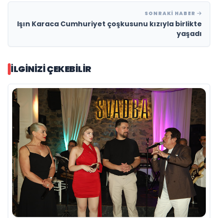
SONRAKI HABER
Işın Karaca Cumhuriyet çoşkusunu kızıyla birlikte
yaşadı
İLGINIZI ÇEKEBILIR