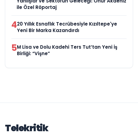
Yanlışlar ve Sektörün Geleceği: Onur Akdeniz
ile Özel Röportaj
4
20 Yıllık Esnaflık Tecrübesiyle Kızıltepe'ye
Yeni Bir Marka Kazandırdı
5
M Lisa ve Dolu Kadehi Ters Tut’tan Yeni İş
Birliği: “Vişne”
Telekritik