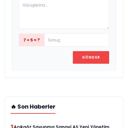
7 + 5 = ?
GÖNDER
🔥 Son Haberler
1
Açıkgöz Savunma Sanayi AŞ Yeni Yönetim