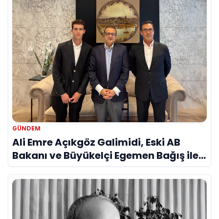
GÜNDEM
Ali Emre Açıkgöz Galimidi, Eski AB
Bakanı ve Büyükelçi Egemen Bağış ile
Bir Araya Geldi