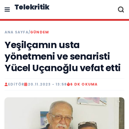
Telekritik
ANA SAYFA
/
GÜNDEM
Yeşilçamın usta
yönetmeni ve senaristi
Yücel Uçanoğlu vefat etti
EDITÖR
20.11.2023 - 13:58
6 DK OKUMA