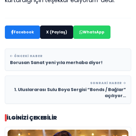
kurtardığı için teşekkür ediyorum’ dedi.
Facebook
X (Paylaş)
WhatsApp
ÖNCEKI HABER
Borusan Sanat yeni yıla merhaba diyor!
SONRAKI HABER
1. Uluslararası Sulu Boya Sergisi “Bonds / Bağlar”
açılıyor…
İLGINIZI ÇEKEBILIR