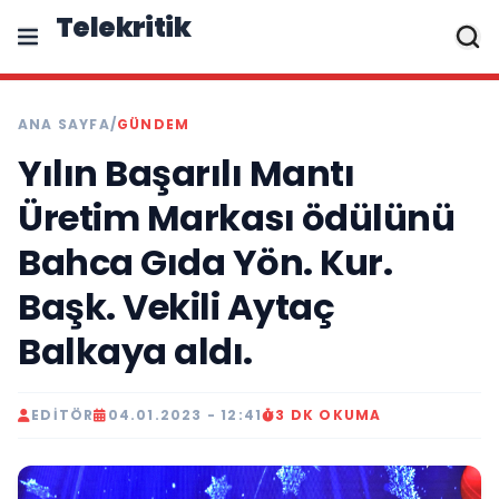
Telekritik
ANA SAYFA
/
GÜNDEM
Yılın Başarılı Mantı
Üretim Markası ödülünü
Bahca Gıda Yön. Kur.
Başk. Vekili Aytaç
Balkaya aldı.
EDITÖR
04.01.2023 - 12:41
3 DK OKUMA