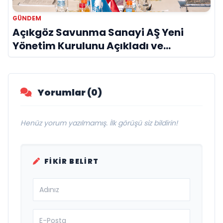
GÜNDEM
Açıkgöz Savunma Sanayi AŞ Yeni
Yönetim Kurulunu Açıkladı ve
Savunma Sanayinde Küresel Vizyon
Vurgusu
Yorumlar (0)
Henüz yorum yazılmamış. İlk görüşü siz bildirin!
FIKIR BELIRT