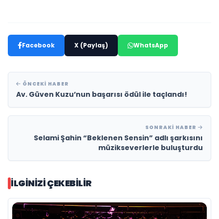
Facebook
X (Paylaş)
WhatsApp
ÖNCEKI HABER
Av. Güven Kuzu’nun başarısı ödül ile taçlandı!
SONRAKI HABER
Selami Şahin “Beklenen Sensin” adlı şarkısını
müzikseverlerle buluşturdu
İLGINIZI ÇEKEBILIR