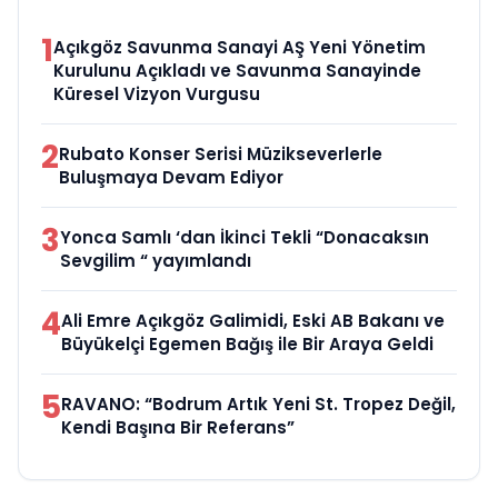
1
Açıkgöz Savunma Sanayi AŞ Yeni Yönetim
Kurulunu Açıkladı ve Savunma Sanayinde
Küresel Vizyon Vurgusu
2
Rubato Konser Serisi Müzikseverlerle
Buluşmaya Devam Ediyor
3
Yonca Samlı ‘dan İkinci Tekli “Donacaksın
Sevgilim “ yayımlandı
4
Ali Emre Açıkgöz Galimidi, Eski AB Bakanı ve
Büyükelçi Egemen Bağış ile Bir Araya Geldi
5
RAVANO: “Bodrum Artık Yeni St. Tropez Değil,
Kendi Başına Bir Referans”