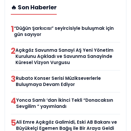
🔥 Son Haberler
1
“Düğün Şarkıcısı” seyircisiyle buluşmak için
gün sayıyor
2
Açıkgöz Savunma Sanayi AŞ Yeni Yönetim
Kurulunu Açıkladı ve Savunma Sanayinde
Küresel Vizyon Vurgusu
3
Rubato Konser Serisi Müzikseverlerle
Buluşmaya Devam Ediyor
4
Yonca Samlı ‘dan İkinci Tekli “Donacaksın
Sevgilim “ yayımlandı
5
Ali Emre Açıkgöz Galimidi, Eski AB Bakanı ve
Büyükelçi Egemen Bağış ile Bir Araya Geldi