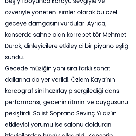
beş yıl boyunca koroyu sevgiyle ve
özveriyle yöneten isimler olarak bu özel
geceye damgasını vurdular. Ayrıca,
konserde sahne alan korrepetitör Mehmet
Durak, dinleyicilere etkileyici bir piyano eşliği
sundu.
Gecede müziğin yanı sıra farklı sanat
dallarına da yer verildi. Özlem Kaya’nın
koreografisini hazırlayıp sergilediği dans
performansı, gecenin ritmini ve duygusunu
pekiştirdi. Solist Soprano Sevinç Yıldız’ın
etkileyici yorumu ise salonu dolduran
izleyicilerden büyük alkış aldı. Konserin