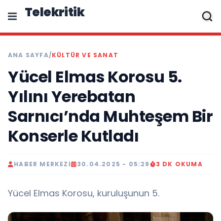
Telekritik
ANA SAYFA
/
KÜLTÜR VE SANAT
Yücel Elmas Korosu 5.
Yılını Yerebatan
Sarnıcı’nda Muhteşem Bir
Konserle Kutladı
HABER MERKEZI
30.04.2025 - 05:29
3 DK OKUMA
Yücel Elmas Korosu, kuruluşunun 5.