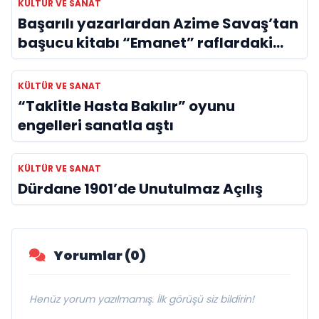
KÜLTÜR VE SANAT
Başarılı yazarlardan Azime Savaş’tan
başucu kitabı “Emanet” raflardaki
yerini aldı
KÜLTÜR VE SANAT
“Taklitle Hasta Bakılır” oyunu
engelleri sanatla aştı
KÜLTÜR VE SANAT
Dürdane 1901’de Unutulmaz Açılış
Yorumlar (0)
Henüz yorum yazılmamış. İlk görüşü siz bildirin!