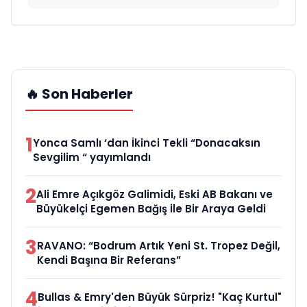
🔥 Son Haberler
1
Yonca Samlı ‘dan İkinci Tekli “Donacaksın
Sevgilim “ yayımlandı
2
Ali Emre Açıkgöz Galimidi, Eski AB Bakanı ve
Büyükelçi Egemen Bağış ile Bir Araya Geldi
3
RAVANO: “Bodrum Artık Yeni St. Tropez Değil,
Kendi Başına Bir Referans”
4
Bullas & Emry'den Büyük Sürpriz! "Kaç Kurtul"