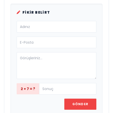
FIKIR BELIRT
2 + 7 = ?
GÖNDER