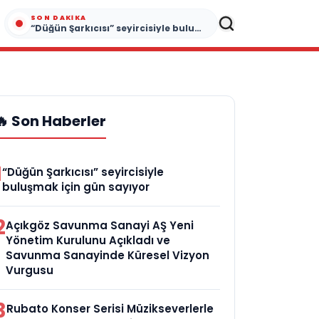
SON DAKIKA
“Düğün Şarkıcısı” seyircisiyle buluşmak için gün sayıyor
🔥 Son Haberler
1
“Düğün Şarkıcısı” seyircisiyle
buluşmak için gün sayıyor
2
Açıkgöz Savunma Sanayi AŞ Yeni
Yönetim Kurulunu Açıkladı ve
Savunma Sanayinde Küresel Vizyon
Vurgusu
3
Rubato Konser Serisi Müzikseverlerle