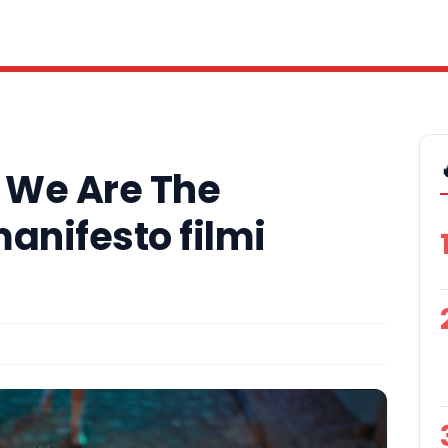
? We Are The
anifesto filmi