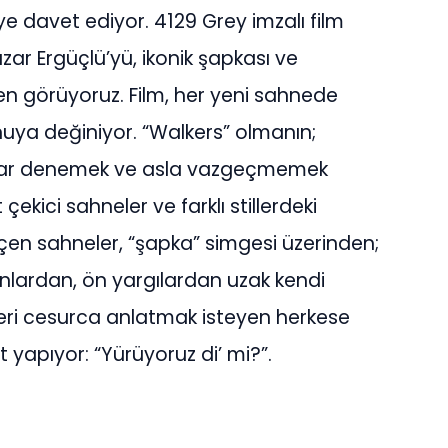
ye davet ediyor. 4129 Grey imzalı film
ar Ergüçlü’yü, ikonik şapkası ve
n görüyoruz. Film, her yeni sahnede
nuya değiniyor. “Walkers” olmanın;
lar denemek ve asla vazgeçmemek
ekici sahneler ve farklı stillerdeki
eçen sahneler, “şapka” simgesi üzerinden;
nlardan, ön yargılardan uzak kendi
leri cesurca anlatmak isteyen herkese
 yapıyor: “Yürüyoruz di’ mi?”.