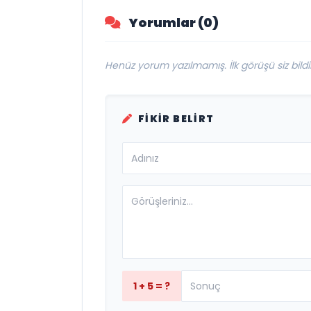
yayımlandı
Yorumlar (0)
Henüz yorum yazılmamış. İlk görüşü siz bildir
FIKIR BELIRT
1 + 5 = ?