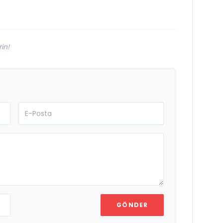
Referans”
in!
GÖNDER