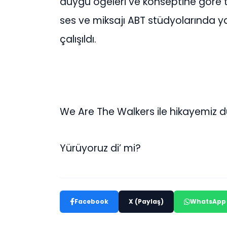
duygu öğeleri ve konseptine göre te
ses ve miksajı ABT stüdyolarında yap
çalışıldı.
We Are The Walkers ile hikayemiz
Yürüyoruz di’ mi?
Facebook
X (Paylaş)
WhatsApp