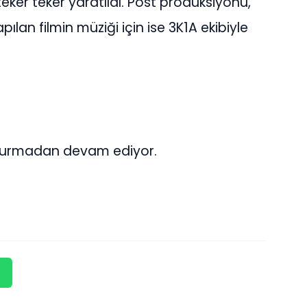
ker teker yaratıldı. Post prodüksiyonu,
ılan filmin müziği için ise 3K1A ekibiyle
 durmadan devam ediyor.