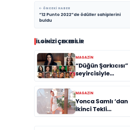
ÖNCEKI HABER
“12 Punto 2022”de ödüller sahiplerini
buldu
İLGINIZI ÇEKEBILIR
MAGAZIN
“Düğün Şarkıcısı”
seyircisiyle
buluşmak için gü
sayıyor
MAGAZIN
Yonca Samlı ‘dan
İkinci Tekli
“Donacaksın
Sevgilim “