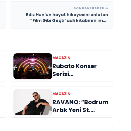
SONRAKI HABER
Ediz Hun’un hayat hikayesini anlatan
“Film Gibi Geçti”adlı kitabının imza
gününe yoğun ilgi
MAGAZIN
Rubato Konser
Serisi
n
Müzikseverlerle
Buluşmaya Devam
MAGAZIN
Ediyor
RAVANO: “Bodrum
Artık Yeni St.
Tropez Değil, Kendi
Başına Bir