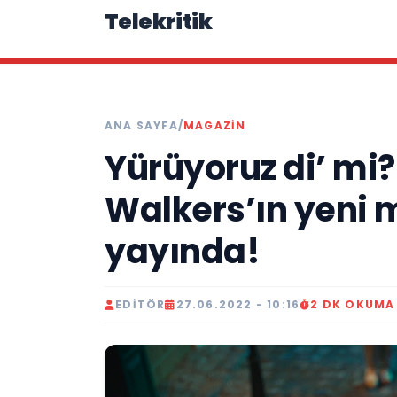
Telekritik
ANA SAYFA
/
MAGAZIN
Yürüyoruz di’ mi
Walkers’ın yeni m
yayında!
EDITÖR
27.06.2022 - 10:16
2 DK OKUMA