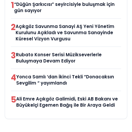
1
“Düğün Şarkıcısı” seyircisiyle buluşmak için
gün sayıyor
2
Açıkgöz Savunma Sanayi AŞ Yeni Yönetim
Kurulunu Açıkladı ve Savunma Sanayinde
Küresel Vizyon Vurgusu
3
Rubato Konser Serisi Müzikseverlerle
Buluşmaya Devam Ediyor
4
Yonca Samlı ‘dan İkinci Tekli “Donacaksın
Sevgilim “ yayımlandı
5
Ali Emre Açıkgöz Galimidi, Eski AB Bakanı ve
Büyükelçi Egemen Bağış ile Bir Araya Geldi