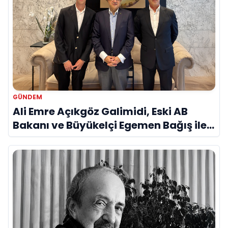
GÜNDEM
Ali Emre Açıkgöz Galimidi, Eski AB
Bakanı ve Büyükelçi Egemen Bağış ile
Bir Araya Geldi