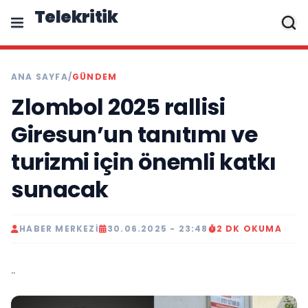
Telekritik
ANA SAYFA
/
GÜNDEM
Zlombol 2025 rallisi
Giresun’un tanıtımı ve
turizmi için önemli katkı
sunacak
HABER MERKEZI
30.06.2025 - 23:48
2 DK OKUMA
..