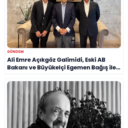
GÜNDEM
Ali Emre Açıkgöz Galimidi, Eski AB
Bakanı ve Büyükelçi Egemen Bağış ile
Bir Araya Geldi