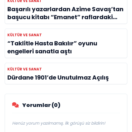
KÜLTÜR VE SANAT
Başarılı yazarlardan Azime Savaş’tan
başucu kitabı “Emanet” raflardaki
yerini aldı
KÜLTÜR VE SANAT
“Taklitle Hasta Bakılır” oyunu
engelleri sanatla aştı
KÜLTÜR VE SANAT
Dürdane 1901’de Unutulmaz Açılış
Yorumlar (0)
Henüz yorum yazılmamış. İlk görüşü siz bildirin!