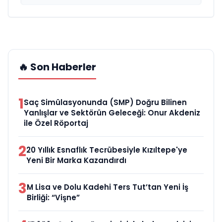
🔥 Son Haberler
1
Saç Simülasyonunda (SMP) Doğru Bilinen
Yanlışlar ve Sektörün Geleceği: Onur Akdeniz
ile Özel Röportaj
2
20 Yıllık Esnaflık Tecrübesiyle Kızıltepe'ye
Yeni Bir Marka Kazandırdı
3
M Lisa ve Dolu Kadehi Ters Tut’tan Yeni İş
Birliği: “Vişne”