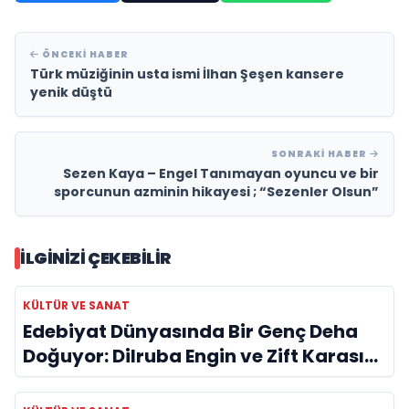
ÖNCEKI HABER
Türk müziğinin usta ismi İlhan Şeşen kansere
yenik düştü
SONRAKI HABER
Sezen Kaya – Engel Tanımayan oyuncu ve bir
sporcunun azminin hikayesi ; “Sezenler Olsun”
İLGINIZI ÇEKEBILIR
KÜLTÜR VE SANAT
Edebiyat Dünyasında Bir Genç Deha
Doğuyor: Dilruba Engin ve Zift Karası
Evreni ‘AVENOİR’