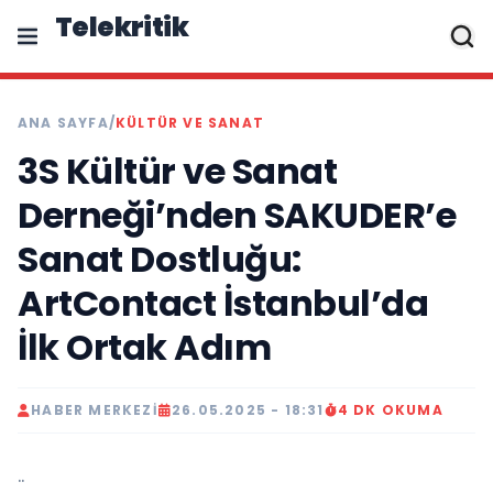
Telekritik
ANA SAYFA
/
KÜLTÜR VE SANAT
3S Kültür ve Sanat
Derneği’nden SAKUDER’e
Sanat Dostluğu:
ArtContact İstanbul’da
İlk Ortak Adım
HABER MERKEZI
26.05.2025 - 18:31
4 DK OKUMA
..