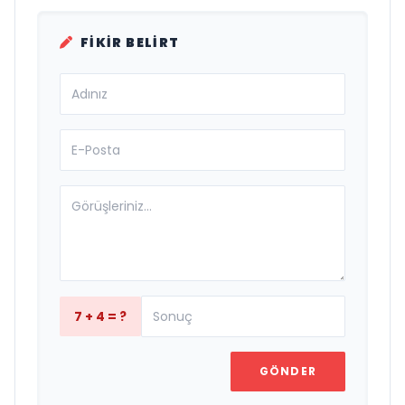
FIKIR BELIRT
7 + 4 = ?
GÖNDER