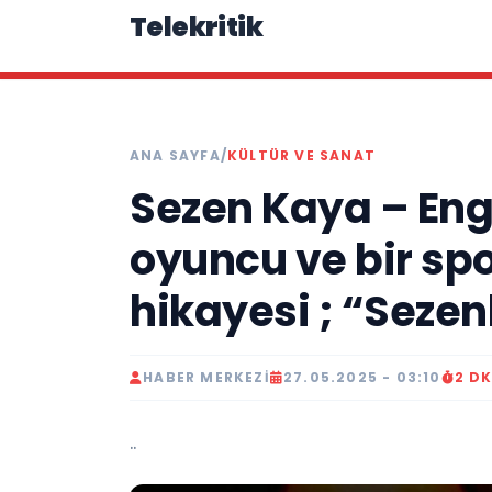
Telekritik
ANA SAYFA
/
KÜLTÜR VE SANAT
Sezen Kaya – En
oyuncu ve bir sp
hikayesi ; “Sezen
HABER MERKEZI
27.05.2025 - 03:10
2 D
..