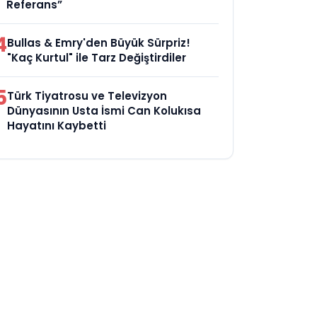
Referans”
4
Bullas & Emry'den Büyük Sürpriz!
"Kaç Kurtul" ile Tarz Değiştirdiler
5
Türk Tiyatrosu ve Televizyon
Dünyasının Usta İsmi Can Kolukısa
Hayatını Kaybetti