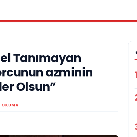
gel Tanımayan
orcunun azminin
ler Olsun”
K OKUMA