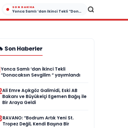
SON DAKIKA
Yonca Samlı ‘dan İkinci Tekli “Donacaksın Sevgilim “ yayımlandı
🔥 Son Haberler
1
Yonca Samlı ‘dan İkinci Tekli
“Donacaksın Sevgilim “ yayımlandı
2
Ali Emre Açıkgöz Galimidi, Eski AB
Bakanı ve Büyükelçi Egemen Bağış ile
Bir Araya Geldi
3
RAVANO: “Bodrum Artık Yeni St.
Tropez Değil, Kendi Başına Bir