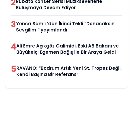
2
Rubato Konser Serisi Müzikseverlerle
Buluşmaya Devam Ediyor
3
Yonca Samlı ‘dan İkinci Tekli “Donacaksın
Sevgilim “ yayımlandı
4
Ali Emre Açıkgöz Galimidi, Eski AB Bakanı ve
Büyükelçi Egemen Bağış ile Bir Araya Geldi
5
RAVANO: “Bodrum Artık Yeni St. Tropez Değil,
Kendi Başına Bir Referans”