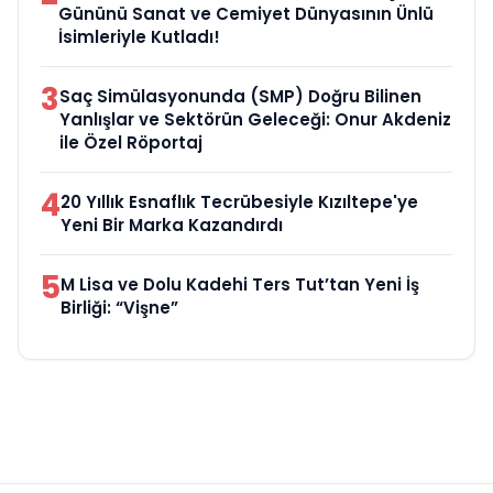
Gününü Sanat ve Cemiyet Dünyasının Ünlü
İsimleriyle Kutladı!
3
Saç Simülasyonunda (SMP) Doğru Bilinen
Yanlışlar ve Sektörün Geleceği: Onur Akdeniz
ile Özel Röportaj
4
20 Yıllık Esnaflık Tecrübesiyle Kızıltepe'ye
Yeni Bir Marka Kazandırdı
5
M Lisa ve Dolu Kadehi Ters Tut’tan Yeni İş
Birliği: “Vişne”