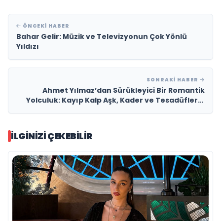
ÖNCEKI HABER
Bahar Gelir: Müzik ve Televizyonun Çok Yönlü
Yıldızı
SONRAKI HABER
Ahmet Yılmaz’dan Sürükleyici Bir Romantik
Yolculuk: Kayıp Kalp Aşk, Kader ve Tesadüflerin
Harmanlandığı Büyüleyici Bir Hikâye!
İLGINIZI ÇEKEBILIR