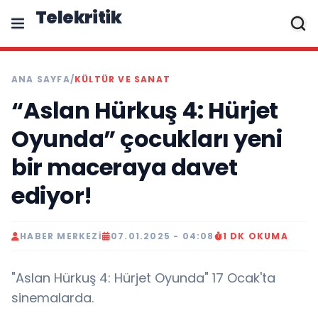
Telekritik
ANA SAYFA
/
KÜLTÜR VE SANAT
“Aslan Hürkuş 4: Hürjet
Oyunda” çocukları yeni
bir maceraya davet
ediyor!
HABER MERKEZI
07.01.2025 - 04:08
1 DK OKUMA
"Aslan Hürkuş 4: Hürjet Oyunda" 17 Ocak'ta
sinemalarda.