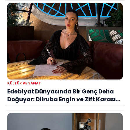
KÜLTÜR VE SANAT
Edebiyat Dünyasında Bir Genç Deha
Doğuyor: Dilruba Engin ve Zift Karası
Evreni ‘AVENOİR’