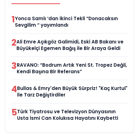
1
Yonca Samlı ‘dan İkinci Tekli “Donacaksın
Sevgilim “ yayımlandı
2
Ali Emre Açıkgöz Galimidi, Eski AB Bakanı ve
Büyükelçi Egemen Bağış ile Bir Araya Geldi
3
RAVANO: “Bodrum Artık Yeni St. Tropez Değil,
Kendi Başına Bir Referans”
4
Bullas & Emry'den Büyük Sürpriz! "Kaç Kurtul"
ile Tarz Değiştirdiler
5
Türk Tiyatrosu ve Televizyon Dünyasının
Usta İsmi Can Kolukısa Hayatını Kaybetti