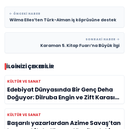
ÖNCEKI HABER
Wilma Elles’ten Türk-Alman iş köprüsüne destek
SONRAKI HABER
Karaman 5. Kitap Fuarı’na Büyük İlgi
İLGINIZI ÇEKEBILIR
KÜLTÜR VE SANAT
Edebiyat Dünyasında Bir Genç Deha
Doğuyor: Dilruba Engin ve Zift Karası
Evreni ‘AVENOİR’
KÜLTÜR VE SANAT
Başarılı yazarlardan Azime Savaş’tan