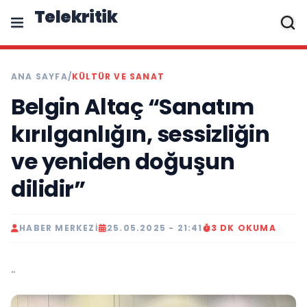
Telekritik
ANA SAYFA
/
KÜLTÜR VE SANAT
Belgin Altaç “Sanatım
kırılganlığın, sessizliğin
ve yeniden doğuşun
dilidir”
HABER MERKEZI
25.05.2025 - 21:41
3 DK OKUMA
..