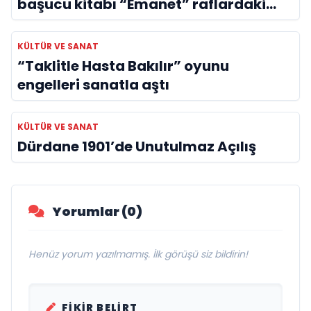
başucu kitabı “Emanet” raflardaki
yerini aldı
KÜLTÜR VE SANAT
“Taklitle Hasta Bakılır” oyunu
engelleri sanatla aştı
KÜLTÜR VE SANAT
Dürdane 1901’de Unutulmaz Açılış
Yorumlar (0)
Henüz yorum yazılmamış. İlk görüşü siz bildirin!
FIKIR BELIRT