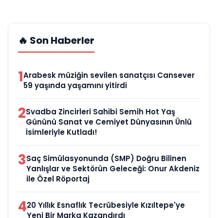
🔥 Son Haberler
1
Arabesk müziğin sevilen sanatçısı Cansever
59 yaşında yaşamını yitirdi
2
Svadba Zincirleri Sahibi Semih Hot Yaş
Gününü Sanat ve Cemiyet Dünyasının Ünlü
İsimleriyle Kutladı!
3
Saç Simülasyonunda (SMP) Doğru Bilinen
Yanlışlar ve Sektörün Geleceği: Onur Akdeniz
ile Özel Röportaj
4
20 Yıllık Esnaflık Tecrübesiyle Kızıltepe'ye
Yeni Bir Marka Kazandırdı