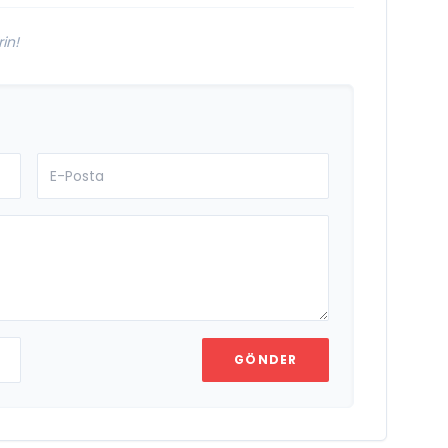
in!
GÖNDER