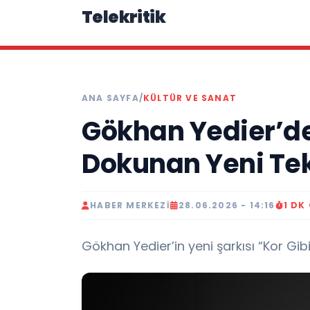
Telekritik
ANA SAYFA
/
KÜLTÜR VE SANAT
Gökhan Yedier’d
Dokunan Yeni Tekl
HABER MERKEZI
28.06.2026 - 14:16
1 DK
Gökhan Yedier’in yeni şarkısı “Kor Gib