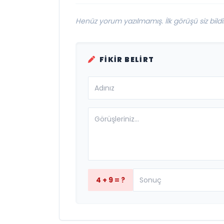
Henüz yorum yazılmamış. İlk görüşü siz bildir
FIKIR BELIRT
4 + 9 = ?