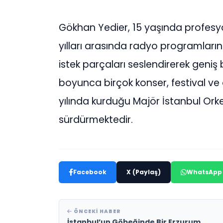
Gökhan Yedier, 15 yaşında profesy
yılları arasında radyo programların
istek parçaları seslendirerek geniş bir
boyunca birçok konser, festival ve 
yılında kurduğu Majör İstanbul Orke
sürdürmektedir.
Facebook
X (Paylaş)
WhatsApp
ÖNCEKI HABER
İstanbul’un Göbeğinde Bir Erzurum