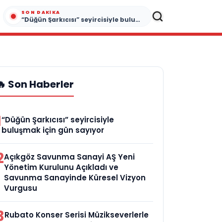
SON DAKIKA
“Düğün Şarkıcısı” seyircisiyle buluşmak için gün sayıyor
🔥 Son Haberler
1
“Düğün Şarkıcısı” seyircisiyle
buluşmak için gün sayıyor
2
Açıkgöz Savunma Sanayi AŞ Yeni
Yönetim Kurulunu Açıkladı ve
Savunma Sanayinde Küresel Vizyon
Vurgusu
3
Rubato Konser Serisi Müzikseverlerle