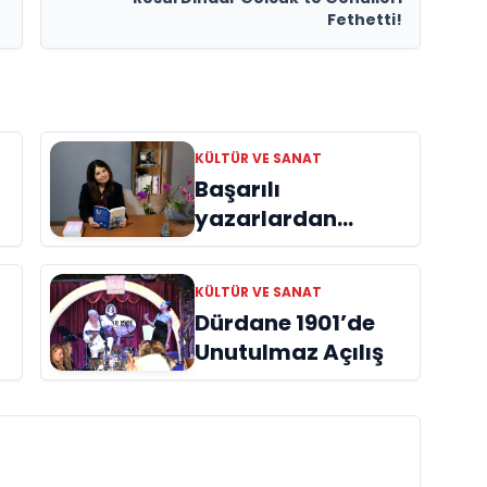
Fethetti!
KÜLTÜR VE SANAT
Başarılı
yazarlardan
Azime Savaş’tan
başucu kitabı
KÜLTÜR VE SANAT
ı
“Emanet”
Dürdane 1901’de
raflardaki yerini
Unutulmaz Açılış
aldı