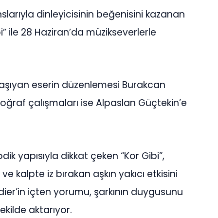
arıyla dinleyicisinin beğenisini kazanan
ibi” ile 28 Haziran’da müzikseverlerle
 taşıyan eserin düzenlemesi Burakcan
toğraf çalışmaları ise Alpaslan Güçtekin’e
dik yapısıyla dikkat çeken “Kor Gibi”,
e kalpte iz bırakan aşkın yakıcı etkisini
edier’in içten yorumu, şarkının duygusunu
şekilde aktarıyor.