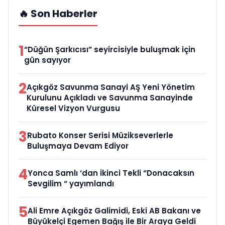
🔥 Son Haberler
1
“Düğün Şarkıcısı” seyircisiyle buluşmak için
gün sayıyor
2
Açıkgöz Savunma Sanayi AŞ Yeni Yönetim
Kurulunu Açıkladı ve Savunma Sanayinde
Küresel Vizyon Vurgusu
3
Rubato Konser Serisi Müzikseverlerle
Buluşmaya Devam Ediyor
4
Yonca Samlı ‘dan İkinci Tekli “Donacaksın
Sevgilim “ yayımlandı
5
Ali Emre Açıkgöz Galimidi, Eski AB Bakanı ve
Büyükelçi Egemen Bağış ile Bir Araya Geldi