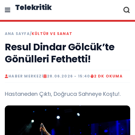
Telekritik
ANA SAYFA
/
KÜLTÜR VE SANAT
Resul Dindar Gölcük’te
Gönülleri Fethetti!
HABER MERKEZI
28.06.2026 - 15:40
2 DK OKUMA
Hastaneden Çıktı, Doğruca Sahneye Koştu!.