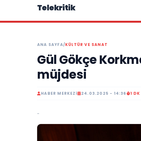
Telekritik
ANA SAYFA
/
KÜLTÜR VE SANAT
Gül Gökçe Korkm
müjdesi
HABER MERKEZI
24.03.2025 - 14:36
1 D
..