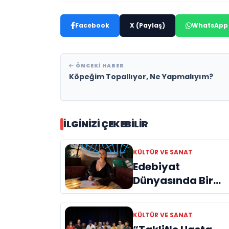
Facebook
X (Paylaş)
WhatsApp
ÖNCEKI HABER
Köpeğim Topallıyor, Ne Yapmalıyım?
İLGINIZI ÇEKEBILIR
KÜLTÜR VE SANAT
Edebiyat
Dünyasında Bir
Genç Deha
Doğuyor: Dilruba
KÜLTÜR VE SANAT
Engin ve Zift Karas