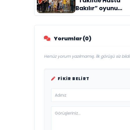
“Taklitle Hasta
Evreni ‘AVENOİR’
Bakılır” oyunu
engelleri sanatla
aştı
Yorumlar (0)
Henüz yorum yazılmamış. İlk görüşü siz bildir
FIKIR BELIRT