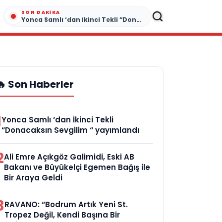
SON DAKIKA
Yonca Samlı ‘dan İkinci Tekli “Donacaksın Sevgilim “ yayımlandı
🔥 Son Haberler
1
Yonca Samlı ‘dan İkinci Tekli
“Donacaksın Sevgilim “ yayımlandı
2
Ali Emre Açıkgöz Galimidi, Eski AB
Bakanı ve Büyükelçi Egemen Bağış ile
Bir Araya Geldi
3
RAVANO: “Bodrum Artık Yeni St.
Tropez Değil, Kendi Başına Bir