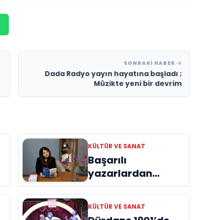
SONRAKI HABER
Dada Radyo yayın hayatına başladı ;
Müzikte yeni bir devrim
KÜLTÜR VE SANAT
Başarılı
yazarlardan
Azime Savaş’tan
başucu kitabı
KÜLTÜR VE SANAT
ı
“Emanet”