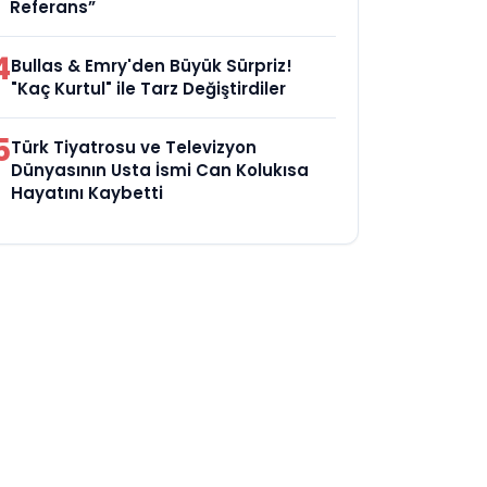
Referans”
4
Bullas & Emry'den Büyük Sürpriz!
"Kaç Kurtul" ile Tarz Değiştirdiler
5
Türk Tiyatrosu ve Televizyon
Dünyasının Usta İsmi Can Kolukısa
Hayatını Kaybetti