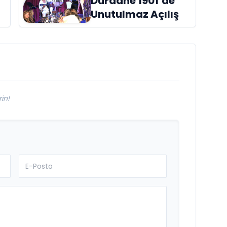
Dürdane 1901’de
raflardaki yerini
Unutulmaz Açılış
aldı
in!