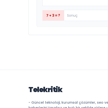
7 + 3 = ?
Telekritik
- Güncel teknoloji, kurumsal çözümler, seo v
haberlerini tarafsız ve hızlı bir şekilde sizlere 