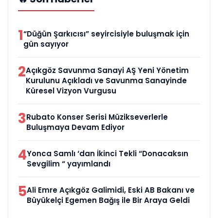
1
“Düğün Şarkıcısı” seyircisiyle buluşmak için
gün sayıyor
2
Açıkgöz Savunma Sanayi AŞ Yeni Yönetim
Kurulunu Açıkladı ve Savunma Sanayinde
Küresel Vizyon Vurgusu
3
Rubato Konser Serisi Müzikseverlerle
Buluşmaya Devam Ediyor
4
Yonca Samlı ‘dan İkinci Tekli “Donacaksın
Sevgilim “ yayımlandı
5
Ali Emre Açıkgöz Galimidi, Eski AB Bakanı ve
Büyükelçi Egemen Bağış ile Bir Araya Geldi