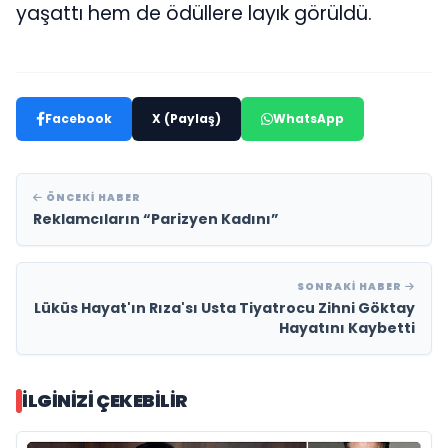
yaşattı hem de ödüllere layık görüldü.
Facebook
X (Paylaş)
WhatsApp
ÖNCEKI HABER
Reklamcıların “Parizyen Kadını”
SONRAKI HABER
Lüküs Hayat'ın Rıza'sı Usta Tiyatrocu Zihni Göktay
Hayatını Kaybetti
İLGINIZI ÇEKEBILIR