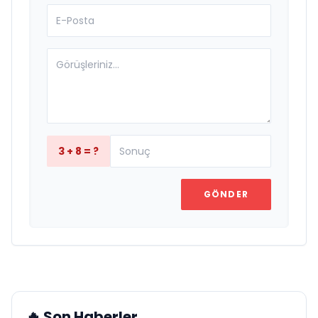
3 + 8 = ?
GÖNDER
🔥 Son Haberler