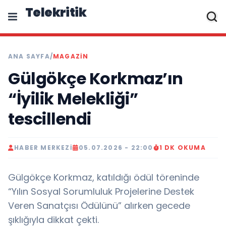
Telekritik
ANA SAYFA
/
MAGAZIN
Gülgökçe Korkmaz’ın
“İyilik Melekliği”
tescillendi
HABER MERKEZI
05.07.2026 - 22:00
1 DK OKUMA
Gülgökçe Korkmaz, katıldığı ödül töreninde
“Yılın Sosyal Sorumluluk Projelerine Destek
Veren Sanatçısı Ödülünü” alırken gecede
şıklığıyla dikkat çekti.