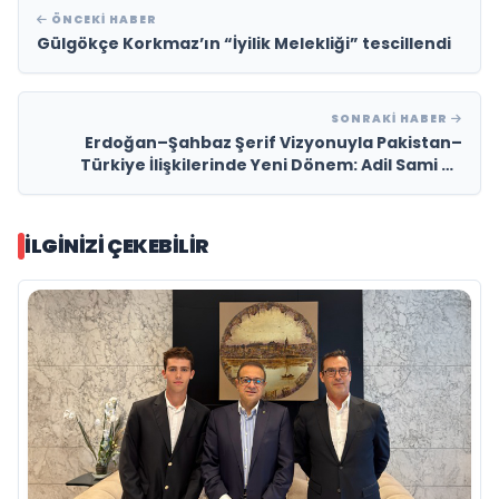
ÖNCEKI HABER
Gülgökçe Korkmaz’ın “İyilik Melekliği” tescillendi
SONRAKI HABER
Erdoğan–Şahbaz Şerif Vizyonuyla Pakistan–
Türkiye İlişkilerinde Yeni Dönem: Adil Sami ve
PTIDC Ekonomik Diplomaside Öne Çıkıyor
İLGINIZI ÇEKEBILIR