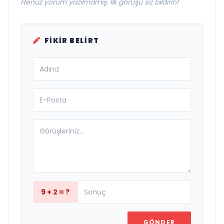
Henüz yorum yazılmamış. İlk görüşü siz bildirin!
FIKIR BELIRT
9 + 2 = ?
GÖNDER