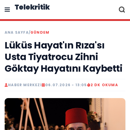
Telekritik
ANA SAYFA
/
GÜNDEM
Lüküs Hayat'ın Rıza'sı
Usta Tiyatrocu Zihni
Göktay Hayatını Kaybetti
HABER MERKEZI
06.07.2026 - 13:05
2 DK OKUMA