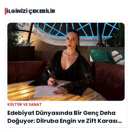
İLGINIZI ÇEKEBILIR
KÜLTÜR VE SANAT
Edebiyat Dünyasında Bir Genç Deha
Doğuyor: Dilruba Engin ve Zift Karası
Evreni ‘AVENOİR’