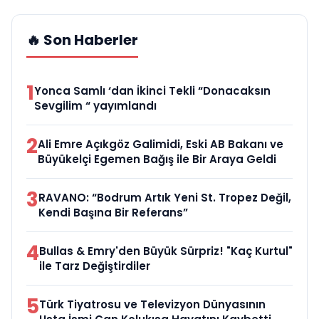
🔥 Son Haberler
1
Yonca Samlı ‘dan İkinci Tekli “Donacaksın
Sevgilim “ yayımlandı
2
Ali Emre Açıkgöz Galimidi, Eski AB Bakanı ve
Büyükelçi Egemen Bağış ile Bir Araya Geldi
3
RAVANO: “Bodrum Artık Yeni St. Tropez Değil,
Kendi Başına Bir Referans”
4
Bullas & Emry'den Büyük Sürpriz! "Kaç Kurtul"
ile Tarz Değiştirdiler
5
Türk Tiyatrosu ve Televizyon Dünyasının