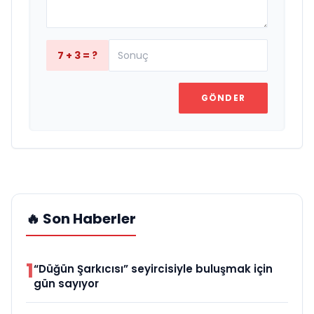
7 + 3 = ?
GÖNDER
🔥 Son Haberler
1
“Düğün Şarkıcısı” seyircisiyle buluşmak için
gün sayıyor