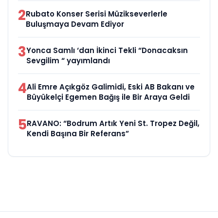
2
Rubato Konser Serisi Müzikseverlerle
Buluşmaya Devam Ediyor
3
Yonca Samlı ‘dan İkinci Tekli “Donacaksın
Sevgilim “ yayımlandı
4
Ali Emre Açıkgöz Galimidi, Eski AB Bakanı ve
Büyükelçi Egemen Bağış ile Bir Araya Geldi
5
RAVANO: “Bodrum Artık Yeni St. Tropez Değil,
Kendi Başına Bir Referans”