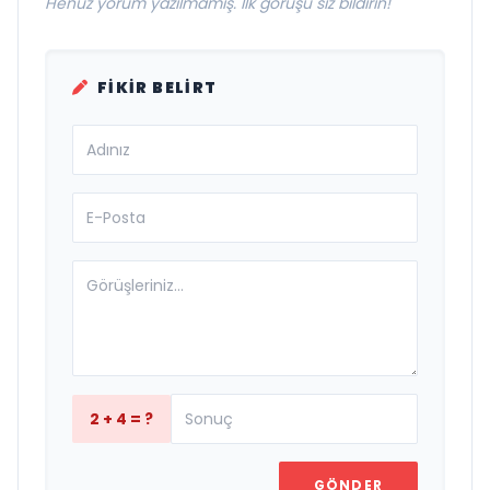
Henüz yorum yazılmamış. İlk görüşü siz bildirin!
FIKIR BELIRT
2 + 4 = ?
GÖNDER